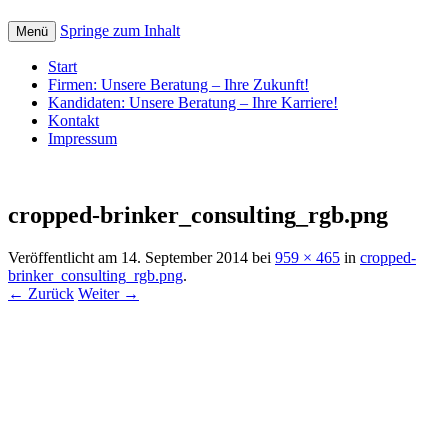
Springe zum Inhalt
Menü
Start
Firmen: Unsere Beratung – Ihre Zukunft!
Kandidaten: Unsere Beratung – Ihre Karriere!
Kontakt
Impressum
cropped-brinker_consulting_rgb.png
Veröffentlicht am
14. September 2014
bei
959 × 465
in
cropped-
brinker_consulting_rgb.png
.
← Zurück
Weiter →