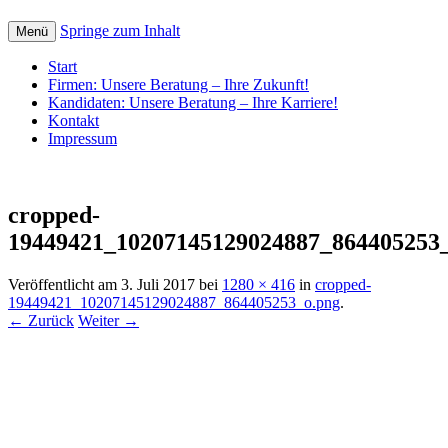
Springe zum Inhalt
Menü
Start
Firmen: Unsere Beratung – Ihre Zukunft!
Kandidaten: Unsere Beratung – Ihre Karriere!
Kontakt
Impressum
cropped-
19449421_10207145129024887_864405253
Veröffentlicht am
3. Juli 2017
bei
1280 × 416
in
cropped-
19449421_10207145129024887_864405253_o.png
.
← Zurück
Weiter →